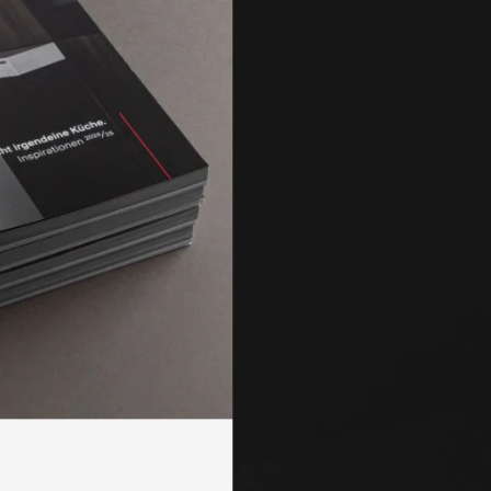
Moderner Web­site
Spezia­listen in Ob
WILLENIG Brands