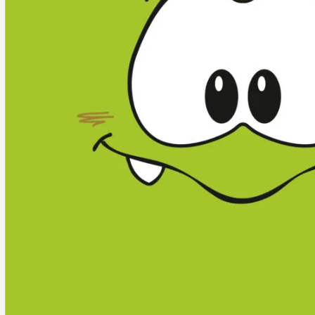
So geht Familienurlaub!
AIGO Familienhotel