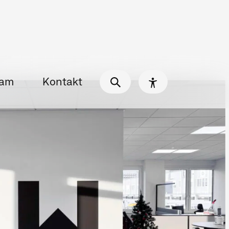
g
Markenkommunikation
eting & Redaktion
Folder, Broschüren & Magazine
lung
rbung
Printmailings & Flyer
ng
Social Media Marketing