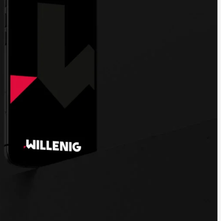
 Relaunch eines Brand­melde­technik
er­österreich
chutz GmbH