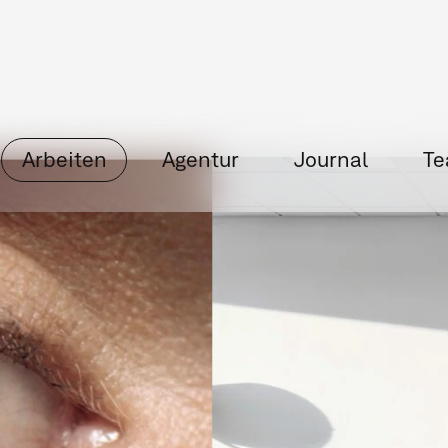
& Messen
Inhouse Producing
Markenentwicklun
rungen
Animation & Motion Design
Content Mark
Employer Branding
Film- & Videoproduktion
Interaktive Medien / AR & VR
Kampagnenentwick
esse- und Eventmanagement
Out-of-Home & Printwe
, Messewände & Displays
SEO & Performance Marketi
beartikel & Give-aways