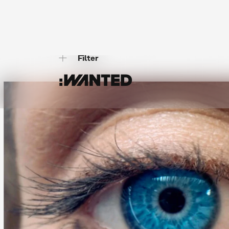
Digitale Markenerlebnisse
Events 
Multimedia & Visuals
3D Visualisie
Corporate Design & Logoentwicklung
Fotografie
Geschäftsausstattung
Markenstrategie & Positionierung
M
Produktionsmanagement
Roll-ups
Webdesign & Webentwicklung
Wer