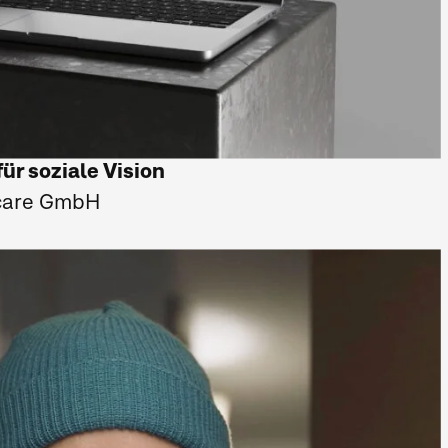
für soziale Vision
care GmbH