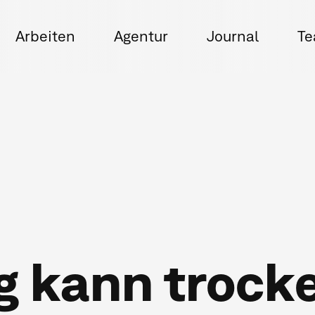
Arbeiten
Agentur
Journal
T
ig kann trock