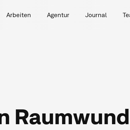
Arbeiten
Agentur
Journal
T
en Raumwund