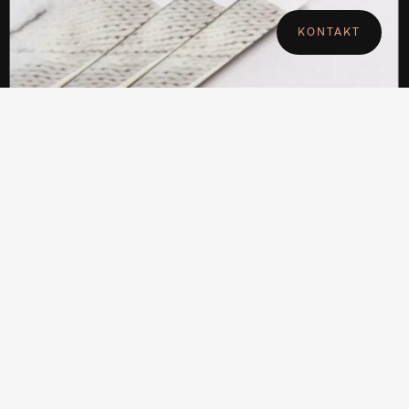
Perfekt (be)wohnbar
SERVICE&MORE GmbH
Markenkommunikation