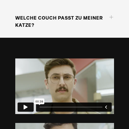
WELCHE COUCH PASST ZU MEINER
KATZE?
Gute Frage. Interaktiv, individuell und vor
allem inspirierend, präsentiert der
digitale Schauraum Kundinnen und
Kunden der SERVICE&MORE
Handelspartner·innen die perfekten
Produkte für ihren Wohntraum. Mehr
können wir zu dieser brennenden Frage
offen gestanden auch nicht sagen.