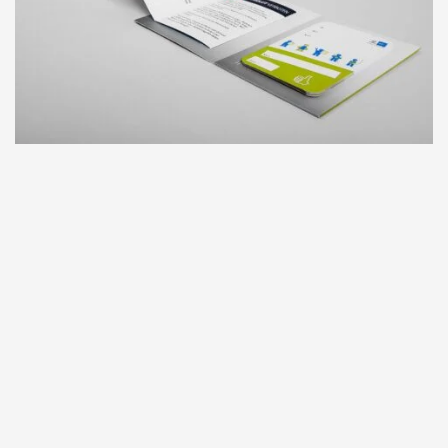
Wir setzen auf Prägnanz und
Storytelling: 5 live saving rules
statt 1000 Vorschriften. Diese
dafür universell gültig,
verständlich in allen
Sprachen und Kulturen sowie
einfach zu merken.