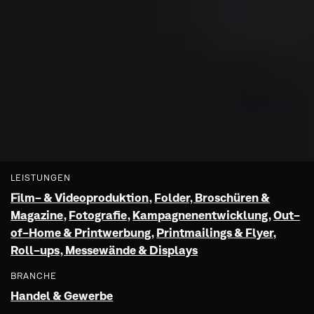
LEISTUNGEN
Film- & Videoproduktion
,
Folder, Broschüren &
Magazine
,
Fotografie
,
Kampagnenentwicklung
,
Out-
of-Home & Printwerbung
,
Printmailings & Flyer
,
Roll-ups, Messewände & Displays
BRANCHE
Handel & Gewerbe