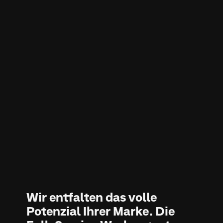
Wir entfalten das volle
Potenzial Ihrer Marke. Die
Full-Service Werbeagentur
für technische B2B-
Unternehmen aus
Linz/Oberösterreich
Seit über drei Jahrzehnten unterstützen