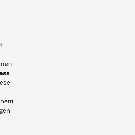
t
inen
ass
iese
einem
egen