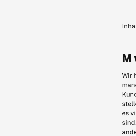
Inha
M 
Wir 
man
Kund
stel
es v
sind
ande