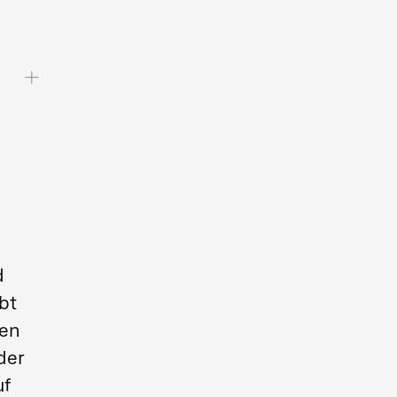
d
bt
nen
der
uf