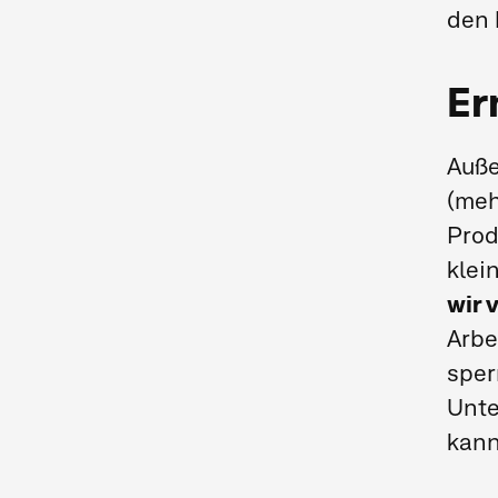
den 
Er
Auße
(meh
Prod
klei
wir 
Arbe
sper
Unte
kann