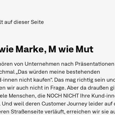
lt auf dieser Seite
Inhalt auf dieser Seite
wie Marke, M wie Mut
M wie Marke, M wie Mut
Erneuerung UND Entfaltung
hören von Unternehmen nach Präsentationen
chmal „Das würden meine bestehenden
5 alternative Ideen für mutige Marken­
·innen nicht kaufen“. Das mag richtig sein un
kommuni­kation
len wir auch nicht in Frage. Aber da draußen gi
Evolution UND Revolution
iele Menschen, die NOCH NICHT Ihre Kund·in
. Und weil deren Customer Journey leider auf 
Trauen Sie sich!
ren Straßenseite verläuft, erreichen wir sie a