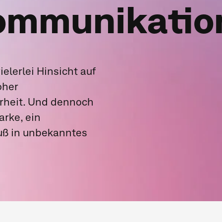
ommunikatio
elerlei Hinsicht auf
oher
rheit. Und dennoch
arke, ein
ß in unbekanntes