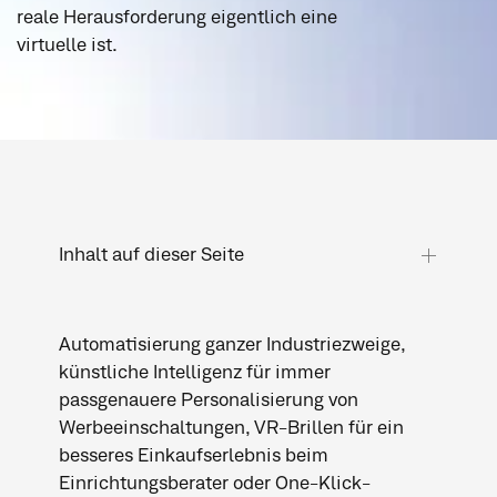
reale Herausforderung eigentlich eine
virtuelle ist.
Inhalt auf dieser Seite
Inhalt auf dieser Seite
Automatisierung ganzer Industriezweige,
Mehr Fokus auf mobile Endgeräte
künstliche Intelligenz für immer
Get Social! Create Content!
passgenauere Personalisierung von
Werbeeinschaltungen, VR-Brillen für ein
besseres Einkaufserlebnis beim
Einrichtungsberater oder One-Klick-