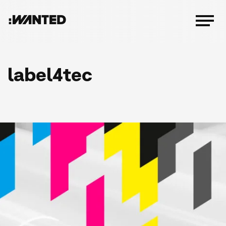
:WANTED
Menü
öffnen
label4tec