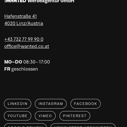
:WANTED Werbeagentur GmbH
Hafenstraße 41
4020 Linz/Austria
+43 732 77 99 90 0
office@wanted.co.at
MO–DO
08:30–17:00
FR
geschlossen
LINKEDIN
INSTAGRAM
FACEBOOK
YOUTUBE
VIMEO
PINTEREST