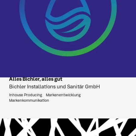
Alles Bichler, alles gut
Bichler Installations und Sanitär GmbH
Inhouse Producing
Markenentwicklung
Markenkommunikation