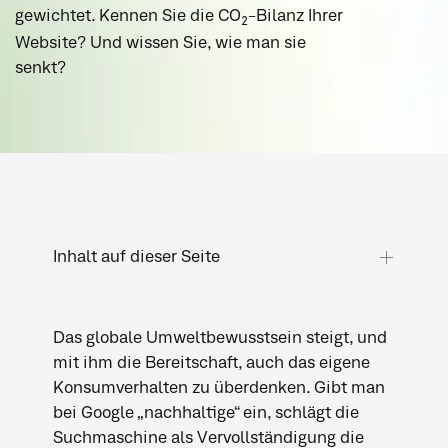
gewichtet. Kennen Sie die CO
-Bilanz Ihrer
2
Website? Und wissen Sie, wie man sie
senkt?
Inhalt auf dieser Seite
Inhalt auf dieser Seite
Das globale Umweltbewusstsein steigt, und
Und hier kommen wir ins Spiel:
mit ihm die Bereitschaft, auch das eigene
Jetzt aber zu Ihnen:
Konsumverhalten zu überdenken. Gibt man
bei Google „nachhaltige“ ein, schlägt die
Suchmaschine als Vervollständigung die